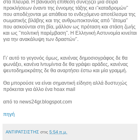
στα πλευρά. Η βάναυση επίθεση συνεχίζει μια σειρά
προκλήσεων έναντι της έννομης τάξης κα ι''καταδρομών''
που αποδέχονται με απάθεια το ενδεχόμενο αποτέλεσμα της
σωματικής βλάβης και της ανθρωποκτονίας από ''άτομα''
που ασκούνται στη βία, μάλλον ως πρόταση και στάση ζωής
και ως ''πολιτική παρέμβαση''. Η Ελληνική Αστυνομία κινείται
για την ανακάλυψη των δραστών".
Γι' αυτό το γεγονός όμως, κανένας δημοσιογράφος δε θα
φωνάξει, κανένα Ιντυμίντια δε θα γράψει αράδες, κανένας
ψευτοδημοκράτης δε θα αναρτήσει έστω και μία γραμμή.
Θα μπορούσε να είναι σημαντική είδηση αλλά δυστυχώς
πρόκειται για άλλο ένα hoax mail
από το news24gr.blogspot.com
πηγή
ΑΝΤΙΡΑΤΣΙΣΤΗΣ
στις
5:54 π.μ.