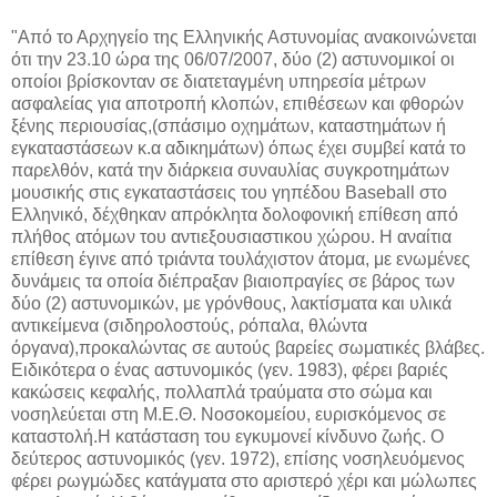
"Από το Αρχηγείο της Ελληνικής Αστυνομίας ανακοινώνεται
ότι την 23.10 ώρα της 06/07/2007, δύο (2) αστυνομικοί οι
οποίοι βρίσκονταν σε διατεταγμένη υπηρεσία μέτρων
ασφαλείας για αποτροπή κλοπών, επιθέσεων και φθορών
ξένης περιουσίας,(σπάσιμο οχημάτων, καταστημάτων ή
εγκαταστάσεων κ.α αδικημάτων) όπως έχει συμβεί κατά το
παρελθόν, κατά την διάρκεια συναυλίας συγκροτημάτων
μουσικής στις εγκαταστάσεις του γηπέδου Baseball στο
Ελληνικό, δέχθηκαν απρόκλητα δολοφονική επίθεση από
πλήθος ατόμων του αντιεξουσιαστικου χώρου. Η αναίτια
επίθεση έγινε από τριάντα τουλάχιστον άτομα, με ενωμένες
δυνάμεις τα οποία διέπραξαν βιαιοπραγίες σε βάρος των
δύο (2) αστυνομικών, με γρόνθους, λακτίσματα και υλικά
αντικείμενα (σιδηρολοστούς, ρόπαλα, θλώντα
όργανα),προκαλώντας σε αυτούς βαρείες σωματικές βλάβες.
Ειδικότερα ο ένας αστυνομικός (γεν. 1983), φέρει βαριές
κακώσεις κεφαλής, πολλαπλά τραύματα στο σώμα και
νοσηλεύεται στη Μ.Ε.Θ. Νοσοκομείου, ευρισκόμενος σε
καταστολή.Η κατάσταση του εγκυμονεί κίνδυνο ζωής. Ο
δεύτερος αστυνομικός (γεν. 1972), επίσης νοσηλευόμενος
φέρει ρωγμώδες κατάγματα στο αριστερό χέρι και μώλωπες