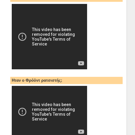
Ηταν ο Φρόϋντ ρατσιστής;