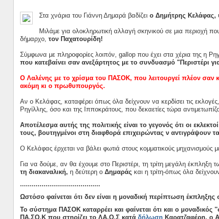
Στα χνάρια του Γιάννη Δημαρά βαδίζει
ο Δημήτρης Κελάφας, 
Μιλάμε για ολοκληρωτική αλλαγή σκηνικού σε μια περιοχή που υπ
δήμαρχο,
τον Παχατουρίδη!
Σύμφωνα με πληροφορίες λοιπόν, gallop που έχει στα χέρια της η Ρηγ
που κατεβαίνει σαν ανεξάρτητος με το συνδυασμό "Περιστέρι γι
Ο Λαλένης με το χρίσμα του ΠΑΣΟΚ, που λειτουργεί πλέον σαν κ
ακόμη κι ο πρωθυπουργός.
Αν ο Κελάφας, καταφέρει όπως όλα δείχνουν να κερδίσει τις εκλογές
Ρηγίλλης, όσο και της Ιπποκράτους, που δεκαετίες τώρα αντιμετωπίζου
Αποτέλεσμα αυτής της πολιτικής είναι το γεγονός ότι οι εκλεκτ
τους, βουτηγμένοι στη διαφθορά επιχειρώντας ν αντιγράψουν τα
Ο Κελάφας έρχεται να βάλει φωτιά στους κομματικούς μηχανισμούς μ
Για να δούμε, αν θα έχουμε στο Περιστέρι, τη τρίτη μεγάλη έκπληξη
τη διακαναλική,
η δεύτερη ο
Δημαράς
και η τρίτη-όπως όλα δείχνου
.........................................
Ωστόσο φαίνεται ότι δεν είναι η μοναδική περίπτωση έκπληξης σ
Το σύστημα ΠΑΣΟΚ καταρρέει και φαίνεται ότι και ο μοναδικός '
ΠΑ.ΣΟ.Κ που στηρίζει το ΛΑ.Ο.Σ κατά
δήλωση
Καρατζαφέρη, ο Α