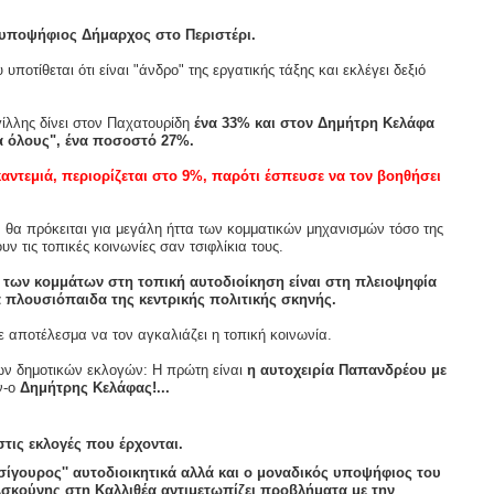
υποψήφιος Δήμαρχος στο Περιστέρι.
οτίθεται ότι είναι "άνδρο" της εργατικής τάξης και εκλέγει δεξιό
ίλλης δίνει στον Παχατουρίδη
ένα 33% και στον Δημήτρη Κελάφα
α όλους", ένα ποσοστό 27%.
αντεμιά, περιορίζεται στο 9%, παρότι έσπευσε να τον βοηθήσει
, θα πρόκειται για μεγάλη ήττα των κομματικών μηχανισμών τόσο της
ν τις τοπικές κοινωνίες σαν τσιφλίκια τους.
οί των κομμάτων στη τοπική αυτοδιοίκηση είναι στη πλειοψηφία
 πλουσιόπαιδα της κεντρικής πολιτικής σκηνής.
ε αποτέλεσμα να τον αγκαλιάζει η τοπική κοινωνία.
 των δημοτικών εκλογών: Η πρώτη είναι
η αυτοχειρία Παπανδρέου με
ν-ο
Δημήτρης Κελάφας!...
τις εκλογές που έρχονται.
'σίγουρος'' αυτοδιοικητικά αλλά και ο μοναδικός υποψήφιος του
σκούνης στη Καλλιθέα αντιμετωπίζει προβλήματα με την