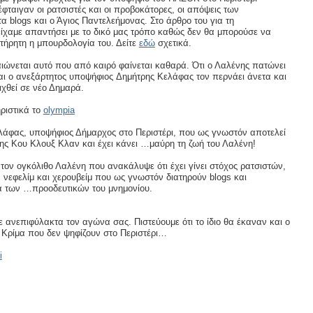
έφταιγαν οι ρατσιστές και οι προβοκάτορες, οι απόψεις των
στα blogs και ο Άγιος Παντελεήμονας. Στo άρθρο του για τη
ίχαμε απαντήσει με το δικό μας τρόπο καθώς δεν θα μπορούσε να
ήρητη η μπουρδολογία του. Δείτε
εδώ
σχετικά.
ιώνεται αυτό που από καιρό φαίνεται καθαρά. Ότι ο Λαλένης πατώνει
ι ο ανεξάρτητος υποψήφιος Δημήτρης Κελάφας τον περνάει άνετα και
ιχθεί σε νέο Δημαρά.
ριστικά το
olympia
άφας, υποψήφιος Δήμαρχος στο Περιστέρι, που ως γνωστόν αποτελεί
ης Κου Κλουξ Κλαν και έχει κάνει …μαύρη τη ζωή του Λαλένη!
τον ογκόλιθο Λαλένη που ανακάλυψε ότι έχει γίνει στόχος ρατσιστών,
νεφελίμ και χερουβείμ που ως γνωστόν διατηρούν blogs και
τά των …προοδευτικών του μνημονίου.
ε ανεπιφύλακτα τον αγώνα σας. Πιστεύουμε ότι το ίδιο θα έκαναν και ο
 Κρίμα που δεν ψηφίζουν στο Περιστέρι…
i