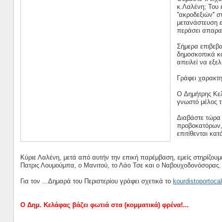
κ.Λαλένη; Του 
''ακροδεξιών'' 
μετανάστευση ε
περάσει απαρατ
Σήμερα επιβεβα
δημοσκοπικά κα
απειλεί να εξελ
Γράφει χαρακτη
O Δημήτρης Κελ
γνωστό μέλος τ
Διαβάστε τώρα 
προβοκατόρων, 
επιτίθενται κα
Κύριε Λαλένη, μετά από αυτήν την επική παρέμβαση, εμείς στηρίζουμ
Πατρις Λουμούμπα, ο Μανιτού, το Λάο Τσε και ο Ναβουχοδονόσορας.
Για τον ...Δημαρά του Περιστερίου γράφει σχετικά το
kourdistoportocal
Ο Δημ. Κελάφας βάζει φωτιά στα (κομματικά) φρένα!...